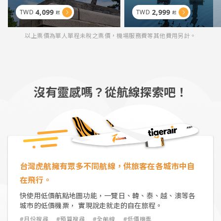
4,099
2,999
TWD
TWD
起
起
以上票價為單人單程未稅之票價，機場服務費等其他費用另計。
沒有靈感嗎？從航線探索吧！
台灣虎航擁有眾多不同航線，供旅客在各城市中自
在飛行。
快使用低價航點地圖功能，一覽日、韓、泰、越、澳等各
城市的低價機票， 實現說走就走的自在旅程。
#月份搜尋
#預算搜尋
#全航線
#低價機票