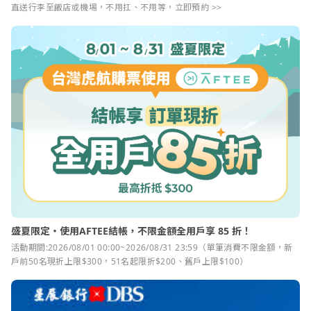
直送行李至飯店或機場，不用扛、不用等，立即預約 >>
盛夏限定・使用AFTEE結帳，不限金額全用戶享 85 折！
活動期間:2026/08/01 00:00~2026/08/31 23:59（單筆消費不限金額，新
戶前50名現折上限$300，51名起限折$200、舊戶上限$100）