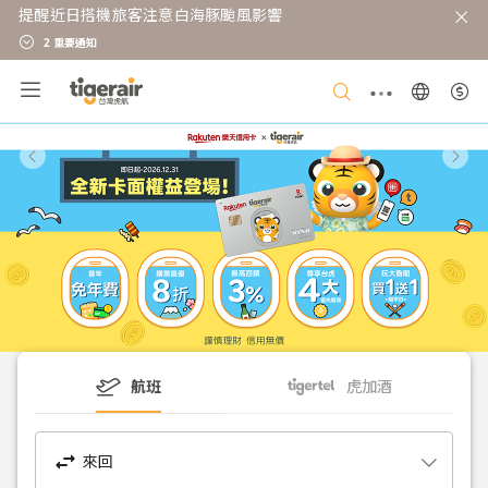
提醒近日搭機旅客注意白海豚颱風影響
2 重要通知
航班
虎加酒
swap_horiz
來回