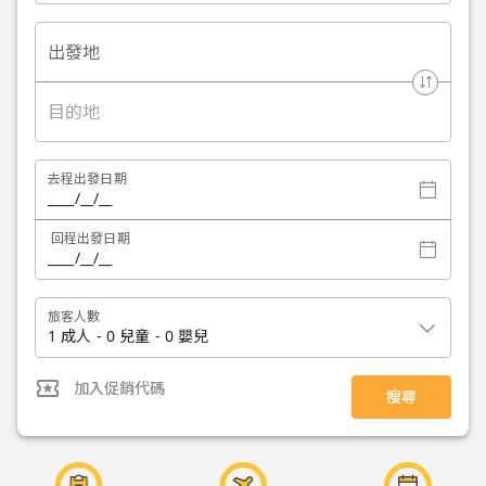
出發地
目的地
去程出發日期
回程出發日期
旅客人數
1 成人 - 0 兒童 - 0 嬰兒
local_activity
加入促銷代碼
搜尋