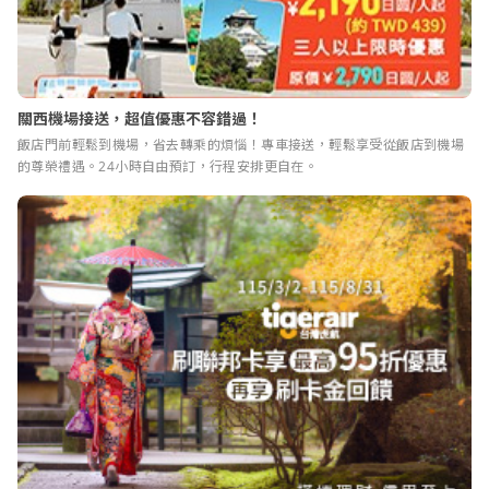
關西機場接送，超值優惠不容錯過！
飯店門前輕鬆到機場，省去轉乘的煩惱！專車接送，輕鬆享受從飯店到機場
的尊榮禮遇。24小時自由預訂，行程安排更自在。