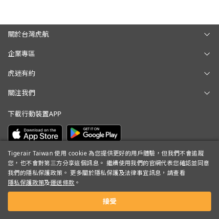
關於台灣虎航
企業專區
虎迷有約
關注我們
下載行動裝置APP
Tigerair Taiwan 使用 cookie 為您提供更好的用戶體驗，但我們不會追蹤
您，也不會對第三方分享這個訊息。 繼續使用我們的官網代表您確認並同意
我們的隱私保護政策。 更多關於隱私保護及法律事宜訊息，請查看
Copyright © 2026 Tigerair Taiwan Co. Ltd. All rights reserved. 台灣虎
隱私保護政策
及
運送條款
。
航股份有限公司 統一編號 54381049
接受
Powered by
AltiCMS
.
License